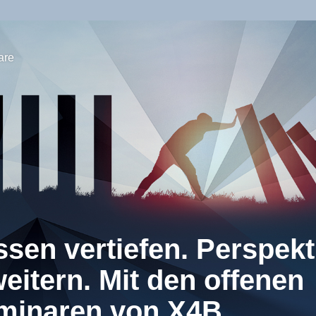
are
sen vertiefen. Perspekt
eitern. Mit den offenen
minaren von X4B.