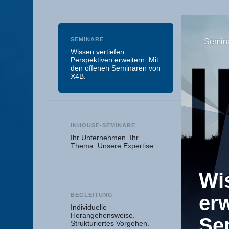
SEMINARE
Semin
Wissen vertiefen.
Perspektiven erweitern. Mit
den offenen Seminaren von
X4B.
INHOUSE-SEMINARE
Ihr Unternehmen. Ihr
Thema. Unsere Expertise
Wis
er Anspruch.
erw
BEGLEITUNG
Individuelle
Herangehensweise.
Se
Strukturiertes Vorgehen.