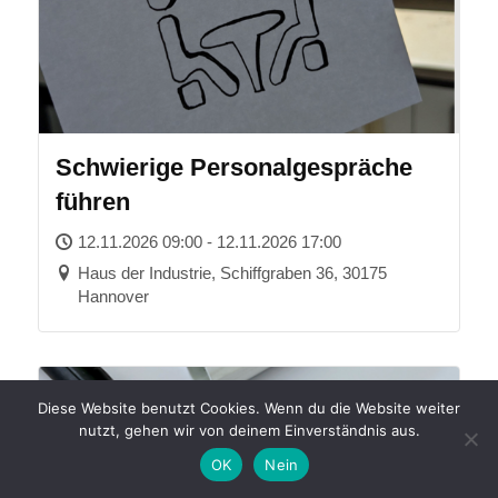
Schwierige Personalgespräche
führen
12.11.2026 09:00 - 12.11.2026 17:00
Haus der Industrie, Schiffgraben 36, 30175
Hannover
17
Diese Website benutzt Cookies. Wenn du die Website weiter
NOV.
nutzt, gehen wir von deinem Einverständnis aus.
OK
Nein