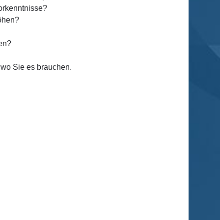
Vorkenntnisse?
höhen?
len?
 wo Sie es brauchen.