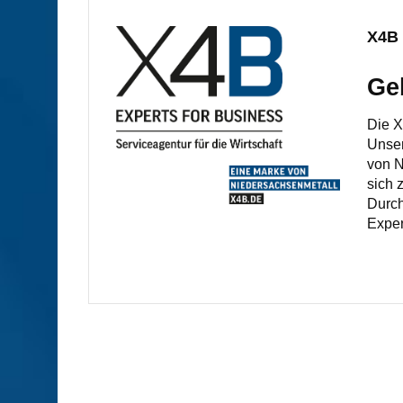
X4B 
Ge
Die X
Unser
von N
sich 
Durch
Exper